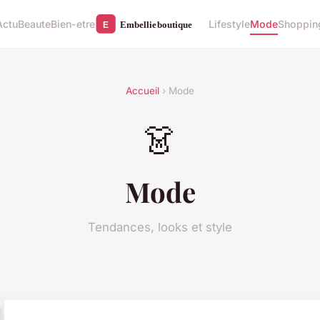
Actu
Beaute
Bien-etre
Lifestyle
Mode
Shoppin
Accueil
› Mode
👗
Mode
Tendances, looks et style