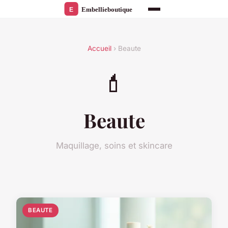
Accueil
› Beaute
💄
Beaute
Maquillage, soins et skincare
BEAUTE