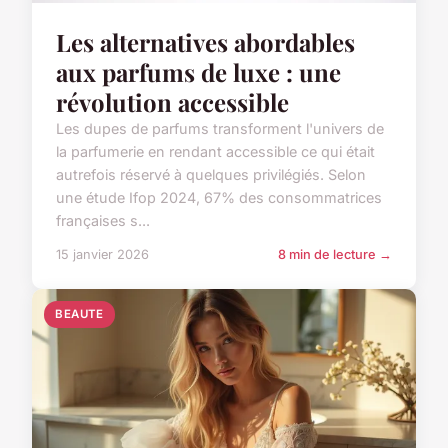
Les alternatives abordables
aux parfums de luxe : une
révolution accessible
Les dupes de parfums transforment l'univers de
la parfumerie en rendant accessible ce qui était
autrefois réservé à quelques privilégiés. Selon
une étude Ifop 2024, 67% des consommatrices
françaises s...
15 janvier 2026
8 min de lecture →
BEAUTE